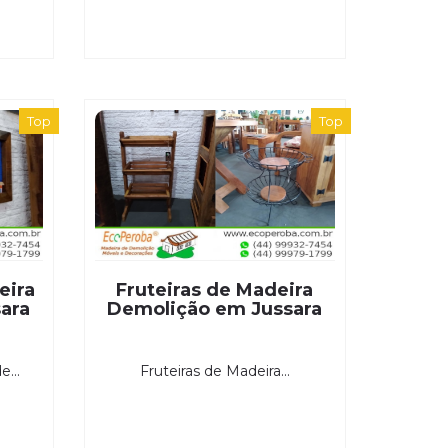
Top
Top
eira
Fruteiras de Madeira
ara
Demolição em Jussara
...
Fruteiras de Madeira...