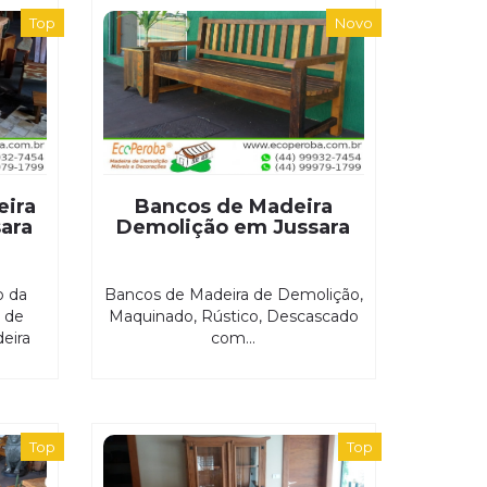
Top
Novo
eira
Bancos de Madeira
ara
Demolição em Jussara
o da
Bancos de Madeira de Demolição,
r de
Maquinado, Rústico, Descascado
eira
com...
Top
Top