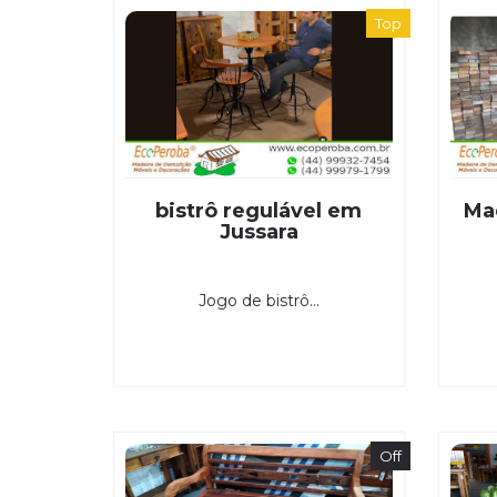
Top
bistrô regulável em
Ma
Jussara
Jogo de bistrô...
Off