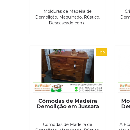
Molduras de Madeira de
Cr
Demolição, Maquinado, Rústico,
Demo
Descascado com...
Top
Cômodas de Madeira
Mó
Demolição em Jussara
De
Cômodas de Madeira de
A Ec