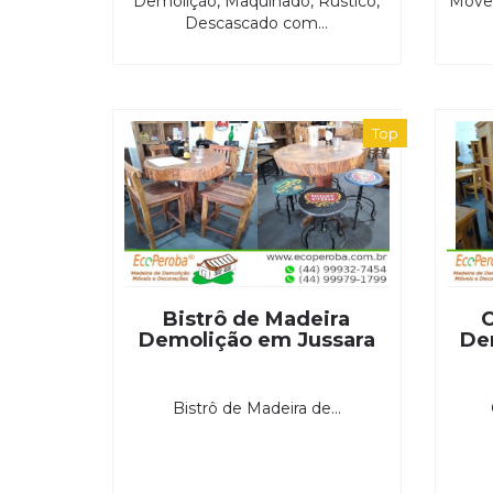
Demolição, Maquinado, Rústico,
Móvei
Descascado com...
Top
Bistrô de Madeira
C
Demolição em Jussara
De
Bistrô de Madeira de...